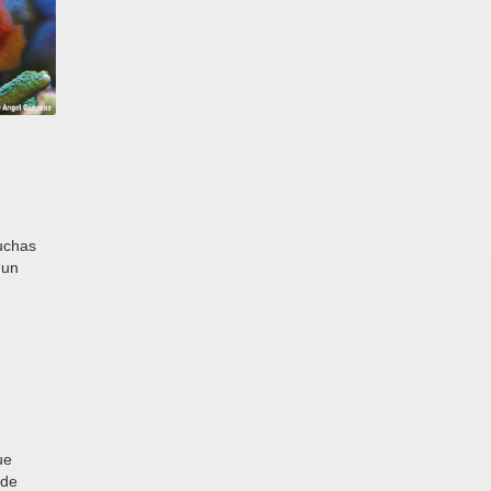
muchas
 un
ue
nde