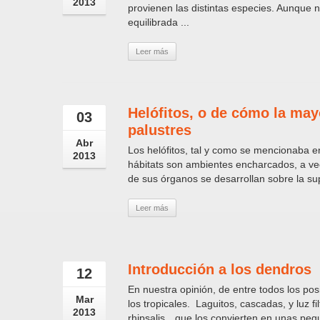
2013
provienen las distintas especies. Aunque 
equilibrada ...
Leer más
Helófitos, o de cómo la may
03
palustres
Abr
Los helófitos, tal y como se mencionaba en
2013
hábitats son ambientes encharcados, a vece
de sus órganos se desarrollan sobre la supe
Leer más
Introducción a los dendros
12
En nuestra opinión, de entre todos los posi
Mar
los tropicales. Laguitos, cascadas, y luz f
2013
rhipsalis…que los convierten en unas pequ