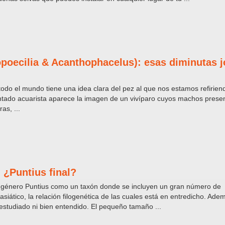
poecilia & Acanthophacelus): esas diminutas 
todo el mundo tiene una idea clara del pez al que nos estamos refirien
ntado acuarista aparece la imagen de un vivíparo cuyos machos prese
as, ...
 ¿Puntius final?
género Puntius como un taxón donde se incluyen un gran número de
iático, la relación filogenética de las cuales está en entredicho. Ade
estudiado ni bien entendido. El pequeño tamaño ...