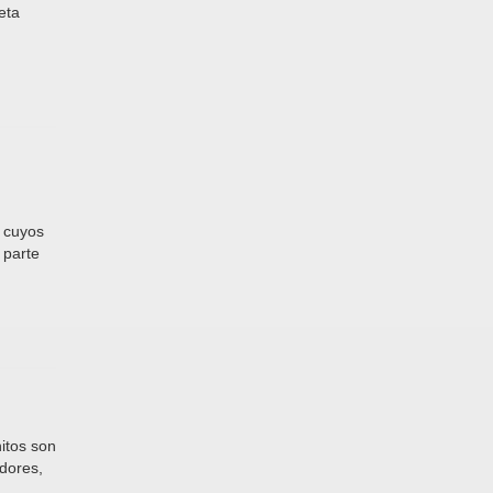
eta
s cuyos
 parte
nitos son
adores,