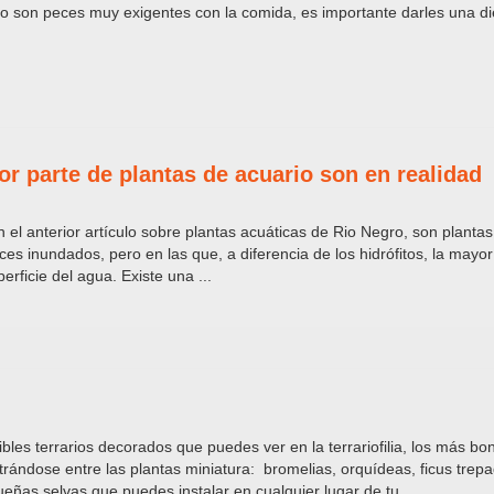
no son peces muy exigentes con la comida, es importante darles una di
or parte de plantas de acuario son en realidad
 el anterior artículo sobre plantas acuáticas de Rio Negro, son planta
s inundados, pero en las que, a diferencia de los hidrófitos, la mayor
rficie del agua. Existe una ...
bles terrarios decorados que puedes ver en la terrariofilia, los más bo
iltrándose entre las plantas miniatura: bromelias, orquídeas, ficus trep
eñas selvas que puedes instalar en cualquier lugar de tu ...