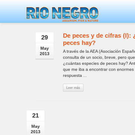
De peces y de cifras (I)
29
peces hay?
May
A través de la AEA (Asociación Españo
2013
consulta de un socio, breve, pero que
¿cuántas especies de peces hay? Ante
que me iba a encontrar con enormes d
respuesta ...
Leer más
21
May
2013