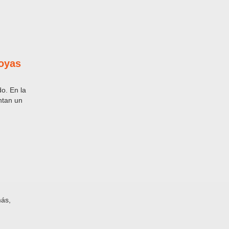
joyas
do. En la
ntan un
más,