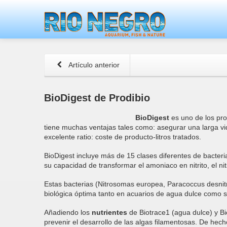
Artículo anterior
BioDigest de Prodibio
BioDigest
es uno de los pro
tiene muchas ventajas tales como: asegurar una larga vi
excelente ratio: coste de producto-litros tratados.
BioDigest incluye más de 15 clases diferentes de bacteria
su capacidad de transformar el amoniaco en nitrito, el nit
Estas bacterias (Nitrosomas europea, Paracoccus desnitri
biológica óptima tanto en acuarios de agua dulce como s
Añadiendo los
nutrientes
de Biotrace1 (agua dulce) y B
prevenir el desarrollo de las algas filamentosas. De hech