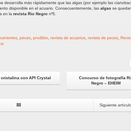
 se desarrolla más rápidamente que las algas (por ejemplo las cianobac
mento disponible en el acuario. Consecuentemente, las
algas
se quedan
da en la
revista Rio Negro
nº5.
nutrientes
,
peces
,
prodibio
,
revista de acuarios
,
revista de peces
,
Revis
ce
cristalina con API Crystal
Concurso de fotografía R
Negro – EHEIM
Siguiente artícul