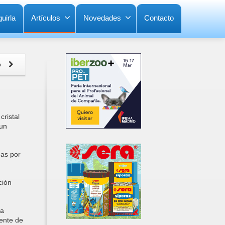
uirla
Artículos
Novedades
Contacto
o
ristal
 un
das por
ción
ra
uente de