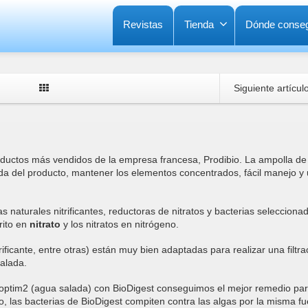
Revistas
Tienda
Dónde conseg
Siguiente artícul
ductos más vendidos de la empresa francesa, Prodibio. La ampolla de c
da del producto, mantener los elementos concentrados, fácil manejo y
s naturales nitrificantes, reductoras de nitratos y bacterias selecciona
rito en
nitrato
y los nitratos en nitrógeno.
ficante, entre otras) están muy bien adaptadas para realizar una filtra
alada.
ioptim2 (agua salada) con BioDigest conseguimos el mejor remedio pa
o, las bacterias de BioDigest compiten contra las algas por la misma f