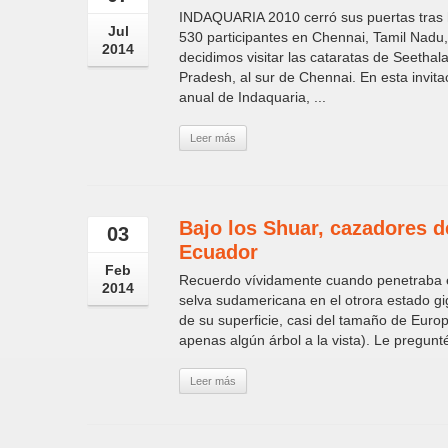
INDAQUARIA 2010 cerró sus puertas tras 
Jul
530 participantes en Chennai, Tamil Nadu,
2014
decidimos visitar las cataratas de Seeth
Pradesh, al sur de Chennai. En esta invita
anual de Indaquaria, ...
Leer más
Bajo los Shuar, cazadores d
03
Ecuador
Feb
Recuerdo vívidamente cuando penetraba 
2014
selva sudamericana en el otrora estado g
de su superficie, casi del tamaño de Euro
apenas algún árbol a la vista). Le pregunt
Leer más