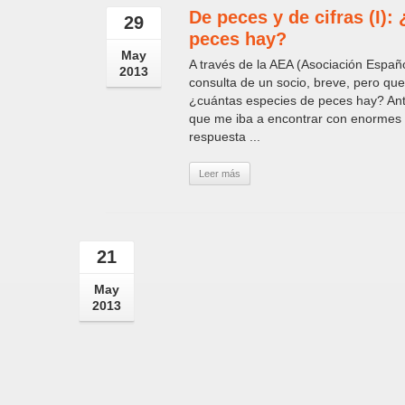
De peces y de cifras (I)
29
peces hay?
May
A través de la AEA (Asociación Españo
2013
consulta de un socio, breve, pero que
¿cuántas especies de peces hay? Ante
que me iba a encontrar con enormes d
respuesta ...
Leer más
21
May
2013