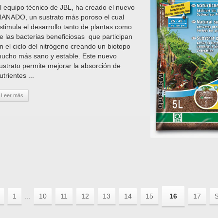
l equipo técnico de JBL, ha creado el nuevo
ANADO, un sustrato más poroso el cual
stimula el desarrollo tanto de plantas como
e las bacterias beneficiosas que participan
n el ciclo del nitrógeno creando un biotopo
ucho más sano y estable. Este nuevo
ustrato permite mejorar la absorción de
utrientes ...
Leer más
1
...
10
11
12
13
14
15
16
17
S