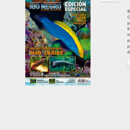
B
C
p
6
i
p
p
d