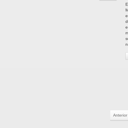
E
M
e
d
e
m
s
n
Anterior