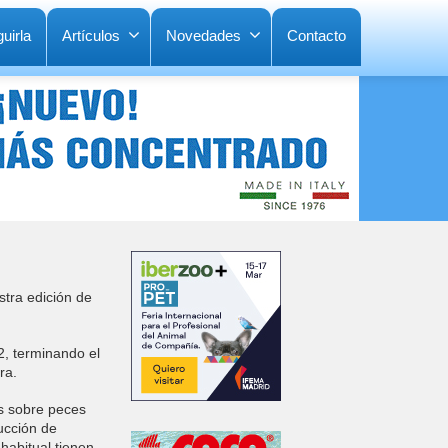
uirla
Artículos
Novedades
Contacto
stra edición de
2, terminando el
ra.
os sobre peces
ucción de
habitual tienen