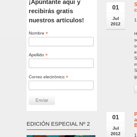
¡Apúntante aquí y
S
01
c
recibirás gratis
Jul
nuestros artículos!
1
2012
*
Nombre
H
s
o
e
*
Apellido
S
m
S
*
g
Correo electrónico
P
01
a
EDICIÓN ESPECIAL Nº 2
B
Jul
2012
1