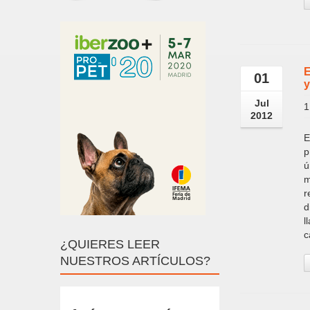
E
01
y
Jul
1
2012
E
p
ú
m
r
d
l
c
¿QUIERES LEER
NUESTROS ARTÍCULOS?