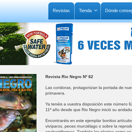
Revistas
Tienda
Dónde conseg
Revista Rio Negro Nº 62
Las coridoras, protagonizan la portada de nue
primavera.
Ya tenéis a vuestra disposición este número 6
11º año desde que Rio Negro inició su andadu
Encontraréis en este ejemplar bonitos artícul
vivíparos, peces murciélago o sobre la reprod
anabantiformes. También las plantas como es 