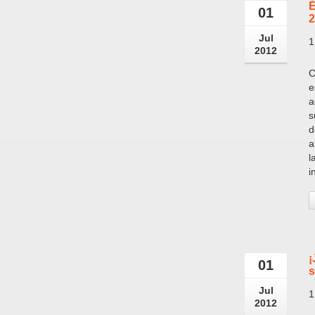
É
01
2
Jul
1
2012
C
e
a
s
d
a
l
i
¡
01
s
Jul
1
2012