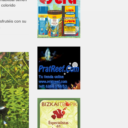
 colorido
sfrutéis con su
.