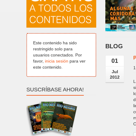
Este contenido ha sido
BLOG
restringido solo para
usuarios conectados. Por
P
01
favor,
inicia sesión
para ver
este contenido.
1
Jul
2012
L
s
SUSCRÍBASE AHORA!
l
d
l
c
m
C