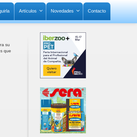
uirla
Artículos
Novedades
Contacto
ra su
es que